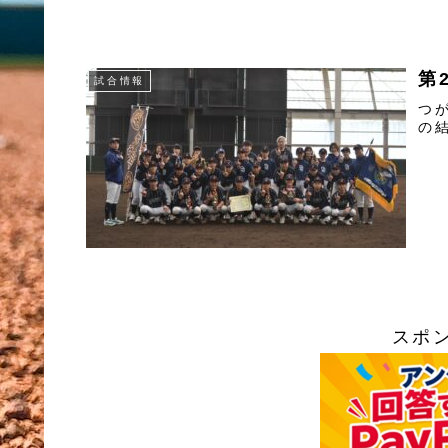
第
試合情報
つ
の
スポ